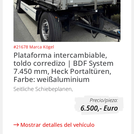
#
21678
Marca
Kögel
Plataforma intercambiable,
toldo corredizo | BDF System
7.450 mm, Heck Portaltüren,
Farbe: weißaluminium
Seitliche Schiebeplanen,
Precio/pieza:
6.500,-
Euro
Mostrar detalles del vehículo