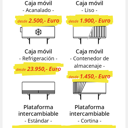
Caja móvil
Caja móvil
- Acanalado -
- Liso -
2.500,- Euro
1.900,- Euro
desde
desde
Caja móvil
Caja móvil
- Refrigeración -
- Contenedor de
almacenaje -
23.950,- Euro
desde
1.450,- Euro
desde
Plataforma
Plataforma
intercambiable
intercambiable
- Estándar -
- Cortina -