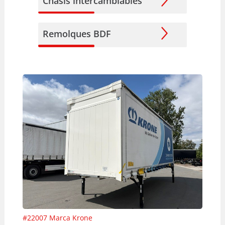
Chasis intercambiables
Remolques BDF
#
22007
Marca
Krone