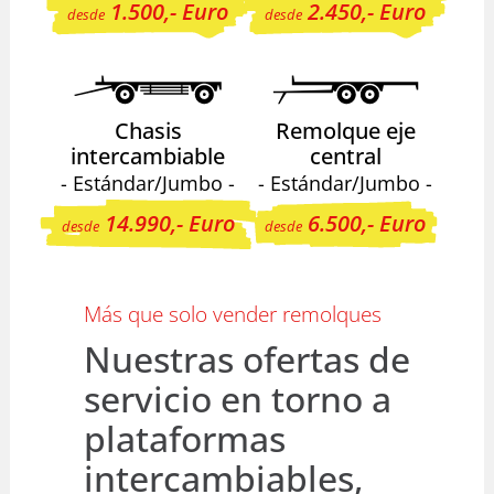
1.500,- Euro
2.450,- Euro
desde
desde
Chasis
Remolque eje
intercambiable
central
- Estándar/Jumbo -
- Estándar/Jumbo -
14.990,- Euro
6.500,- Euro
desde
desde
Más que solo vender remolques
Nuestras ofertas de
servicio en torno a
plataformas
intercambiables,