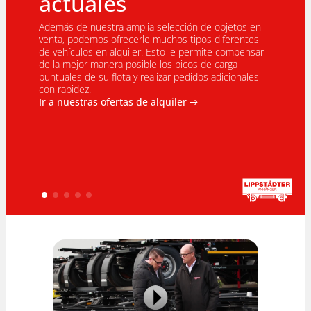
actuales
es 
 el
Además de nuestra amplia selección de objetos en
os han
Desde ha
venta, podemos ofrecerle muchos tipos diferentes
años. La
GmbH ofr
de vehículos en alquiler. Esto le permite compensar
 la
a los si
de la mejor manera posible los picos de carga
proveedo
puntuales de su flota y realizar pedidos adicionales
un espec
con rapidez.
intercam
Ir a nuestras ofertas de alquiler
cajas mó
de segun
lisos y 
refriger
cortina, 
Europa.