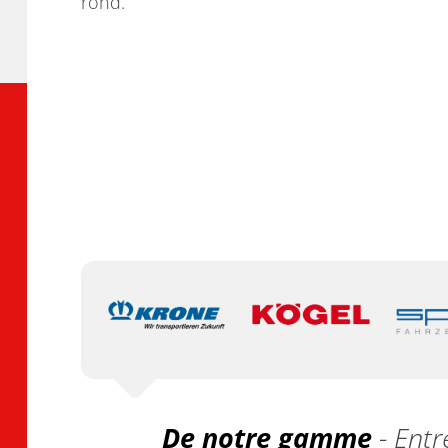
rond.
De notre gamme
- Entr