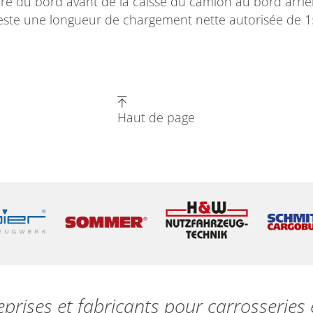
e du bord avant de la caisse du camion au bord arriè
e reste une longueur de chargement nette autorisée de 
Haut de page
eprises et fabricants pour carrosserie