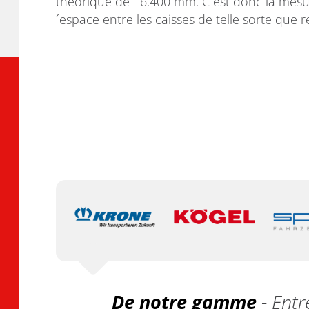
théorique de 16.400 mm. C´est donc la mesur
´espace entre les caisses de telle sorte qu
De notre gamme
- Entr