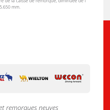
re de la caisse de remorque, diminuée de l
15.650 mm.
s et remorques neuves