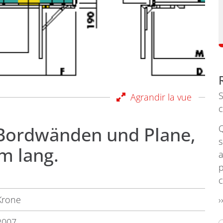
S
Agrandir la vue
c
 Bordwänden und Plane,
Q
s
m lang.
a
p
Krone
›
2007