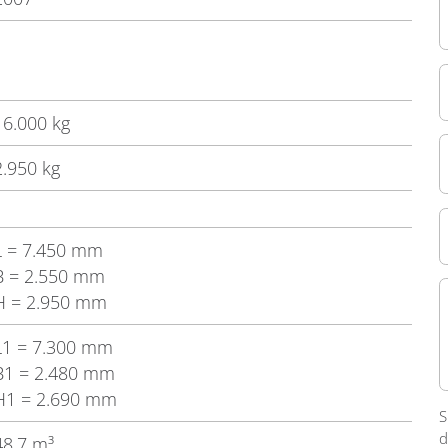
16.000 kg
2.950 kg
L
= 7.450 mm
B
= 2.550 mm
H
= 2.950 mm
L1
= 7.300 mm
B1
= 2.480 mm
H1
= 2.690 mm
S
d
48,7 m³