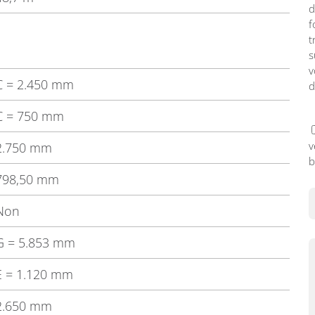
d
f
t
s
v
C
= 2.450 mm
d
C
= 750 mm
v
2.750 mm
b
798,50 mm
Non
G
= 5.853 mm
E
= 1.120 mm
2.650 mm