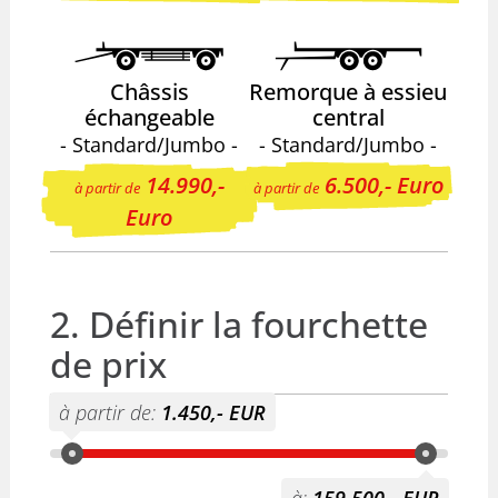
Châssis
Remorque à essieu
échangeable
central
- Standard/Jumbo -
- Standard/Jumbo -
14.990,-
6.500,- Euro
à partir de
à partir de
Euro
2. Définir la fourchette
de prix
à partir de:
1.450,- EUR
à:
159.500,- EUR