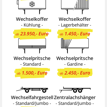
Wechselkoffer
Wechselkoffer
- Kühlung -
- Lagerbehälter -
23.950,- Euro
1.450,- Euro
ab
ab
Wechselpritsche
Wechselpritsche
- Standard -
- Gardine -
1.500,- Euro
2.450,- Euro
ab
ab
Wechselfahrgestell
Zentralachshänger
- Standard/Jumbo -
- Standard/Jumbo -