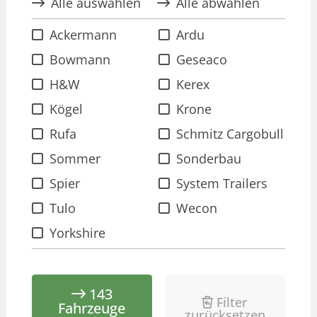
Alle auswählen
Alle abwählen
Ackermann
Ardu
Bowmann
Geseaco
H&W
Kerex
Kögel
Krone
Rufa
Schmitz Cargobull
Sommer
Sonderbau
Spier
System Trailers
Tulo
Wecon
Yorkshire
143
Filter
Fahrzeuge
zurücksetzen