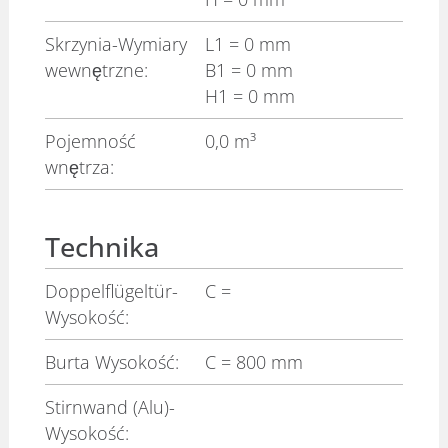
Skrzynia-Wymiary
L1
= 0 mm
wewnętrzne:
B1
= 0 mm
H1
= 0 mm
Pojemność
0,0 m³
wnętrza:
Technika
Doppelflügeltür-
C
=
Wysokość:
Burta Wysokość:
C
= 800 mm
Stirnwand (Alu)-
Wysokość: