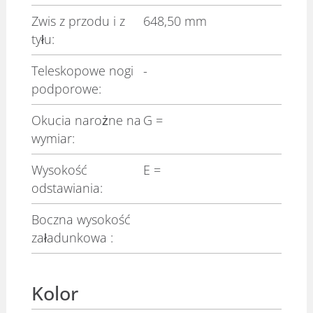
Zwis z przodu i z
648,50 mm
tyłu:
Teleskopowe nogi
-
podporowe:
Okucia narożne na
G
=
wymiar:
Wysokość
E
=
odstawiania:
Boczna wysokość
załadunkowa :
Kolor