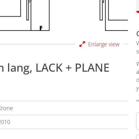
W
Enlarge view
s
 lang, LACK + PLANE
W
a
o
y
›
Krone
2010