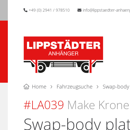
+49 (0) 2941 / 978510
info@lippstaedter-anhaen
Home
Fahrzeugsuche
Swap-body 
#LA039
Make Krone
Swap-body plat