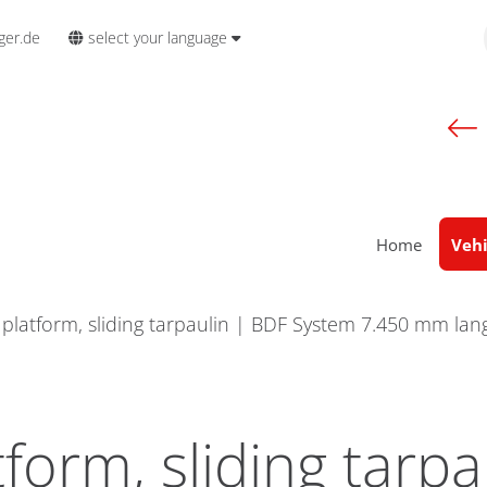
select your language
ger.de
Home
Vehi
platform, sliding tarpaulin | BDF System 7.450 mm la
form, sliding tarpa