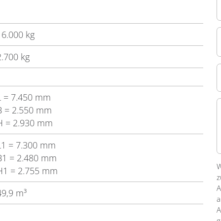
16.000 kg
2.700 kg
L
= 7.450 mm
B
= 2.550 mm
H
= 2.930 mm
L1
= 7.300 mm
B1
= 2.480 mm
W
H1
= 2.755 mm
z
A
49,9 m³
a
A
g