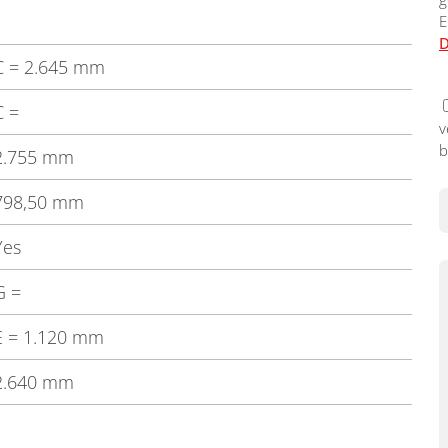
E
D
C
= 2.645 mm
C
=
v
b
2.755 mm
798,50 mm
Yes
G
=
E
= 1.120 mm
2.640 mm