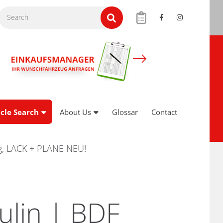
cle Search
About Us
Glossar
Contact
ng, LACK + PLANE NEU!
ulin | BDF