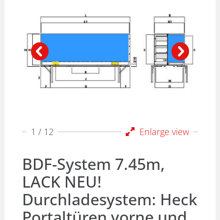
1
/ 12
Enlarge view
BDF-System 7.45m,
LACK NEU!
Durchladesystem: Heck
Portaltüren vorne und