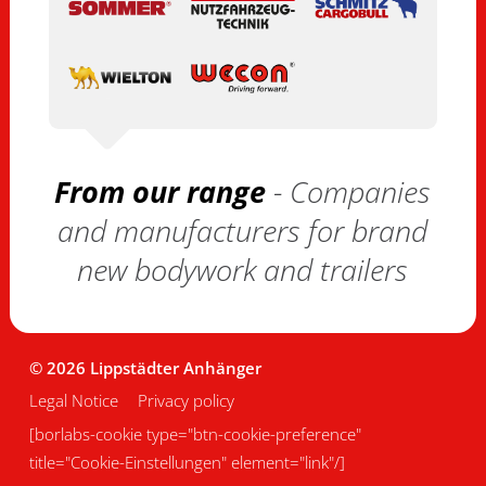
From our range
- Companies
and manufacturers for brand
new bodywork and trailers
© 2026 Lippstädter Anhänger
Legal Notice
Privacy policy
[borlabs-cookie type="btn-cookie-preference"
title="Cookie-Einstellungen" element="link"/]