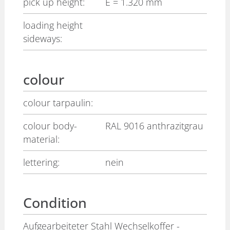
pick up height:
E
= 1.320 mm
loading height
sideways:
colour
colour tarpaulin:
colour body-
RAL 9016 anthrazitgrau
material:
lettering:
nein
Condition
Aufgearbeiteter Stahl Wechselkoffer -