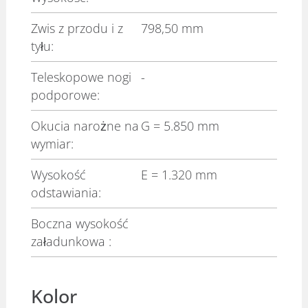
Zwis z przodu i z
798,50 mm
tyłu:
Teleskopowe nogi
-
podporowe:
Okucia narożne na
G
= 5.850 mm
wymiar:
Wysokość
E
= 1.320 mm
odstawiania:
Boczna wysokość
załadunkowa :
Kolor