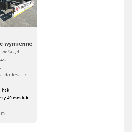
ie wymienne
rone/Kögel
azd
C
tandardowa lub
(hak
czy 40 mm lub
5 m