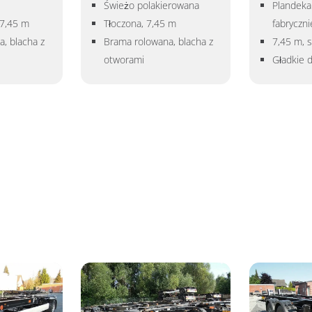
Świeżo polakierowana
Plandeka
 7,45 m
Tłoczona, 7,45 m
fabryczn
, blacha z
Brama rolowana, blacha z
7,45 m, 
otworami
Gładkie d