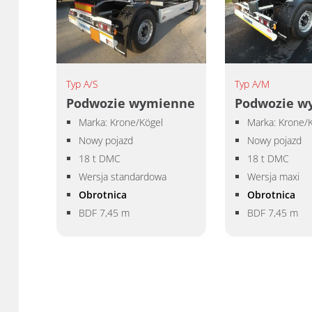
Typ A/S
Typ A/M
Podwozie wymienne
Podwozie w
Marka: Krone/Kögel
Marka: Krone/
Nowy pojazd
Nowy pojazd
18 t DMC
18 t DMC
Wersja standardowa
Wersja maxi
Obrotnica
Obrotnica
BDF 7,45 m
BDF 7,45 m