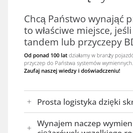
Chcą Państwo wynająć p
to właściwe miejsce, jeś
tandem lub przyczepy BD
Od ponad 100 lat
działamy w branży pojazd
przyczep do Państwa systemów wymiennych
Zaufaj naszej wiedzy i doświadczeniu!
Prosta logistyka dzięki 
Obszar „magazynowania i logistyki” sta
Wynajem naczep wymiennyc
dysponuje jednak szerokim asortyment
ciężarówek wszelkiego ro
lub finansowe.