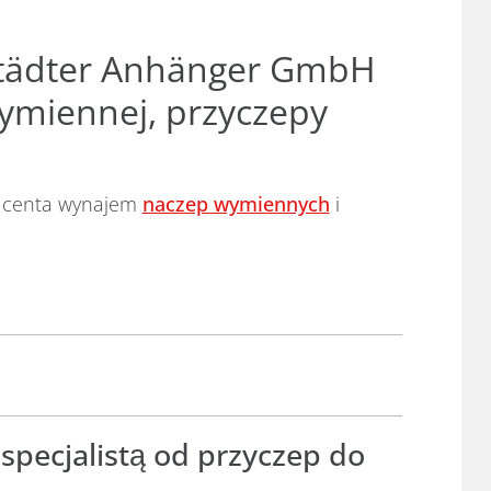
pstädter Anhänger GmbH
wymiennej, przyczepy
ducenta wynajem
naczep wymiennych
i
stkich branż. Nie każde przedsiębiorstwo
specjalistą od przyczep do
 mogą być różne – organizacyjne, kadrowe