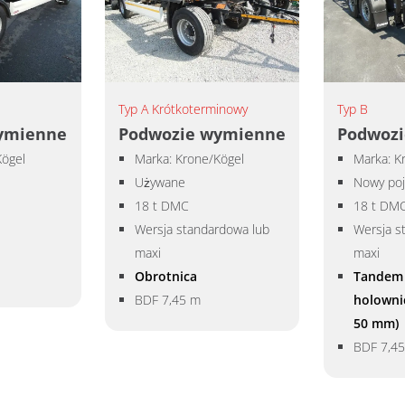
Typ A Krótkoterminowy
Typ B
ymienne
Podwozie wymienne
Podwoz
Kögel
Marka: Krone/Kögel
Marka: K
Używane
Nowy poj
18 t DMC
18 t DM
Wersja standardowa lub
Wersja s
maxi
maxi
Obrotnica
Tandem 
BDF 7,45 m
holowni
50 mm)
BDF 7,4