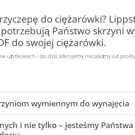
rzyczepę do ciężarówki? Lip
li potrzebują Państwo skrzyni 
F do swojej ciężarówki.
ów użytkowych i do dziś oferujemy niezależny od pro
.
skrzyniom wymiennym do wynajęcia
nowi dziś ważny czynnik konkurencyjny dla firm ze wszy
h i nie tylko – jesteśmy Państwa 
em odpowiednich pojazdów i przyczep. Przyczyny tego
dzaju