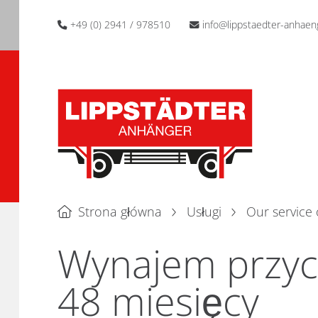
+49 (0) 2941 / 978510
info@lippstaedter-anhaen
Strona główna
Usługi
Our service 
Wynajem przycz
48 miesięcy