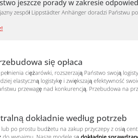
stwo jeszcze porady w zakresie odpowie
jazny zespół Lippstädter Anhänger doradzi Państwu po
z!
przebudowa się opłaca
upełnienia ciężarówki, rozszerzają Państwo swoją logis
ziej elastyczną logistykę i zwiększają efektywność swo
ństwu przewagę nad konkurencją. Przebudowa na przycz
tralną dokładnie według potrzeb
 lub po prostu budżetu na zakup przyczepy z osią cent
eż do wynajmu. Nasze modele są
dokładnie sprawdzan