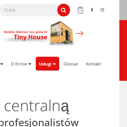
O firmie
Usługi
Glossar
Kontakt
 centralną
 profesjonalistów