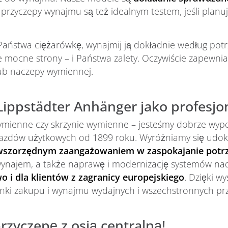
e przyczepy wynajmu są też idealnym testem, jeśli plan
ć Państwa ciężarówkę, wynajmij ją dokładnie według pot
 mocne strony – i Państwa zalety. Oczywiście zapewn
ub naczepy wymiennej.
 Lippstädter Anhänger jako profesjo
 wymienne czy skrzynie wymienne – jesteśmy dobrze wy
ojazdów użytkowych od 1899 roku. Wyróżniamy się ud
wszorzędnym zaangażowaniem w zaspokajanie potrz
 wynajem, a także naprawę i modernizację systemów n
o i dla klientów z zagranicy europejskiego
. Dzięki w
nki zakupu i wynajmu wydajnych i wszechstronnych przy
zyczepę z osią centralną!