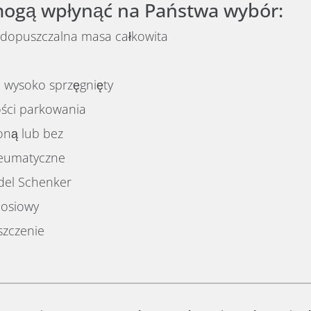
mogą wpłynąć na Państwa wybór:
dopuszczalna masa całkowita
 wysoko sprzęgnięty
ści parkowania
oną lub bez
neumatyczne
del Schenker
oosiowy
szczenie