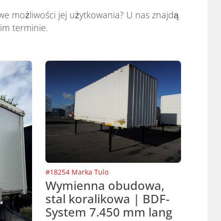
we możliwości jej użytkowania? U nas znajdą
im terminie.
#
18254
Marka
Tulo
Wymienna obudowa,
stal koralikowa | BDF-
System 7.450 mm lang