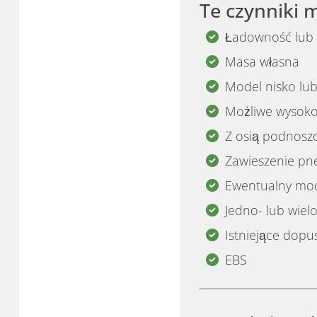
Te czynniki 
Ładowność lub 
Masa własna
Model nisko lub
Możliwe wysoko
Z osią podnosz
Zawieszenie p
Ewentualny mo
Jedno- lub wiel
Istniejące dopu
EBS