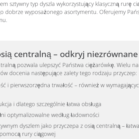
m sztywny typ dyszla wykorzystujący klasyczną rurę ci
ego dobrze wyposażonego asortymentu. Oferujemy Państ
mu.
osią centralną – odkryj niezrównane
ntralną pozwala ulepszyć Państwa ciężarówkę. Wielu n
ów docenia następujące zalety tego rodzaju przyczep:
ość i pierwszorzędna trwałość – również w wymagający
kcja i dlatego szczególnie łatwa obsługa
ni optymalizowalne według ładowności
tywnym dyszlem jako przyczepa z osią centralną – łatw
 pomocą rury ciągowej