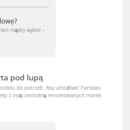
udowę?
 ten mądry wybór –
rta pod lupą
modelu do potrzeb. Aby umożliwić Państwu
czep z osią centralną renomowanych marek