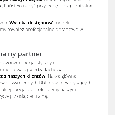
ują Państwo nabyć przyczepę z osią centralną
rzeb.
Wysoka dostępność
modeli i
iamy również profesjonalne doradztwo w
nalny partner
posażonym specjalistycznym
okumentowaną wiedzą fachową,
eb naszych klientów
. Nasza główna
adwozi wymiennych BDF oraz towarzyszących
ysokiej specjalizacji oferujemy naszym
czep z osią centralną.