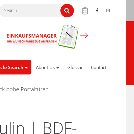
cle Search
About Us
Glossar
Contact
ck hohe Portaltüren
ulin | BDF-