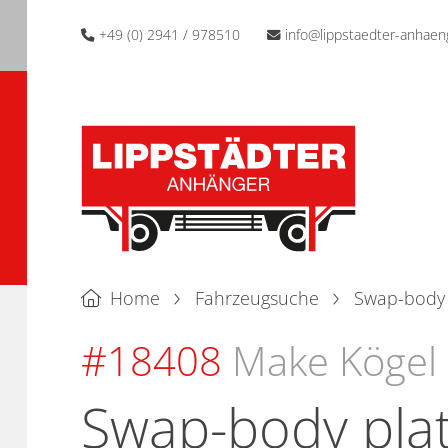
+49 (0) 2941 / 978510
info@lippstaedter-anhaen
Home
Fahrzeugsuche
Swap-body 
#18408
Make Kögel
Swap-body platf