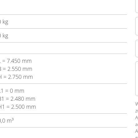
0 kg
0 kg
L
= 7.450 mm
B
= 2.550 mm
H
= 2.750 mm
L1
= 0 mm
B1
= 2.480 mm
W
H1
= 2.500 mm
z
A
0,0 m³
a
A
g