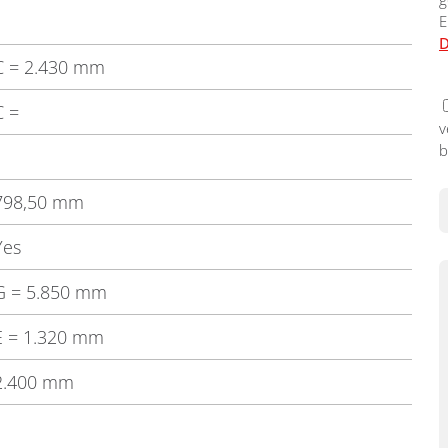
E
D
C
= 2.430 mm
C
=
v
b
798,50 mm
Yes
G
= 5.850 mm
E
= 1.320 mm
2.400 mm