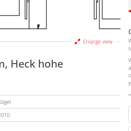
W
Enlarge view
s
m, Heck hohe
W
a
o
y
›
Kögel
2010