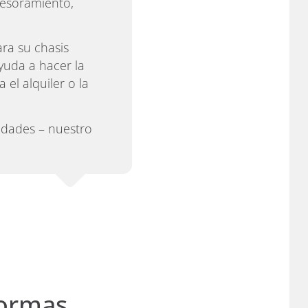
sesoramiento,
ra su chasis
yuda a hacer la
el alquiler o la
idades – nuestro
formas