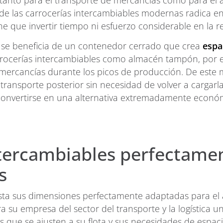
tanto para el transporte de mercancías como para el 
 de las carrocerías intercambiables modernas radica e
e que invertir tiempo ni esfuerzo considerable en la r
, se beneficia de un contenedor cerrado que crea
espa
arrocerías intercambiables como almacén tampón, por 
us mercancías durante los picos de producción. De est
transporte posterior sin necesidad de volver a cargarla
nvertirse en una alternativa extremadamente económi
intercambiables perfectame
s
hasta sus dimensiones perfectamente adaptadas para el
 su empresa del sector del transporte y la logística 
e se ajusten a su flota y sus necesidades de espacio e