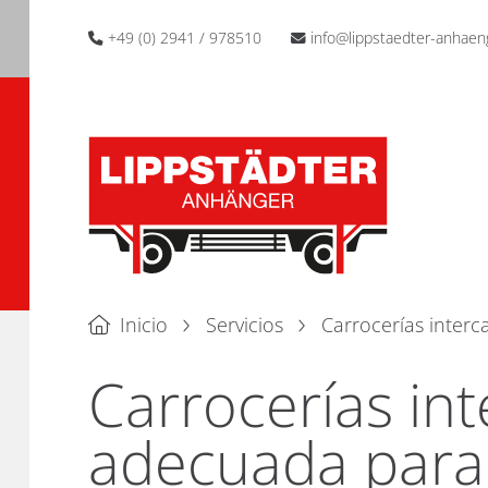
+49 (0) 2941 / 978510
info@lippstaedter-anhaen
Inicio
Servicios
Carrocerías inter
Carrocerías int
adecuada para 