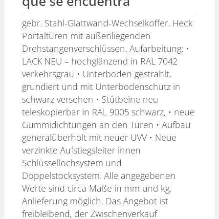
que se encuentra
gebr. Stahl-Glattwand-Wechselkoffer. Heck
Portaltüren mit außenliegenden
Drehstangenverschlüssen. Aufarbeitung: •
LACK NEU – hochglänzend in RAL 7042
verkehrsgrau • Unterboden gestrahlt,
grundiert und mit Unterbodenschutz in
schwarz versehen • Stütbeine neu
teleskopierbar in RAL 9005 schwarz, • neue
Gummidichtungen an den Türen • Aufbau
generalüberholt mit neuer UVV • Neue
verzinkte Aufstiegsleiter innen
Schlüssellochsystem und
Doppelstocksystem. Alle angegebenen
Werte sind circa Maße in mm und kg.
Anlieferung möglich. Das Angebot ist
freibleibend, der Zwischenverkauf