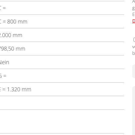
A
C
=
g
E
C
= 800 mm
D
2.000 mm
v
798,50 mm
b
Nein
G
=
E
= 1.320 mm