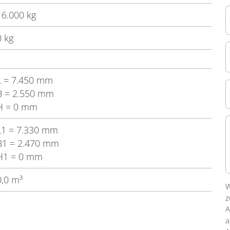
16.000 kg
0 kg
L
= 7.450 mm
B
= 2.550 mm
H
= 0 mm
L1
= 7.330 mm
B1
= 2.470 mm
H1
= 0 mm
0,0 m³
W
z
A
a