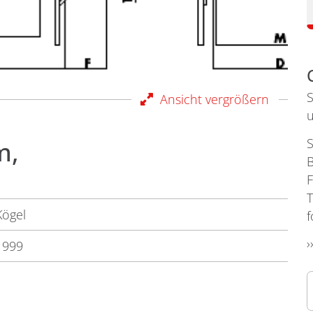
S
Ansicht vergrößern
u
m,
S
B
F
T
Kögel
f
›
1999