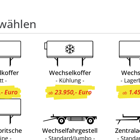
swählen
koffer
Wechselkoffer
Wechs
tt -
- Kühlung -
- Lager
,- Euro
23.950,- Euro
1.45
ab
ab
ritsche
Wechselfahrgestell
Zentral
ine -
- Standard/Jumbo -
- Standa