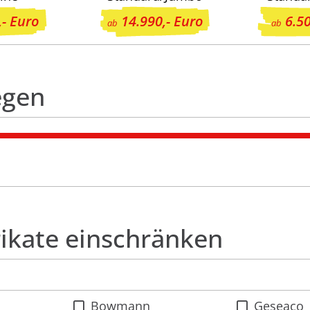
,- Euro
14.990,- Euro
6.50
ab
ab
egen
rikate einschränken
Bowmann
Geseaco