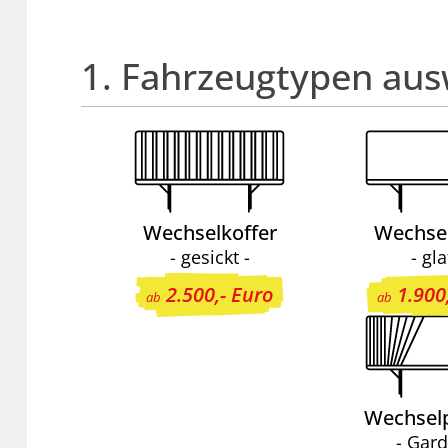
1. Fahrzeugtypen au
Wechselkoffer
Wechsel
- gesickt -
- gla
2.500,- Euro
1.900
ab
ab
Wechselp
- Gard