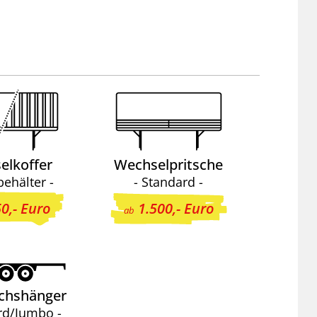
elkoffer
Wechselpritsche
behälter -
- Standard -
0,- Euro
1.500,- Euro
ab
achshänger
rd/Jumbo -