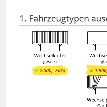
1. Fahrzeugtypen au
Wechselkoffer
Wechsel
- gesickt -
- gla
2.500,- Euro
1.900
ab
ab
Wechselp
- Gard