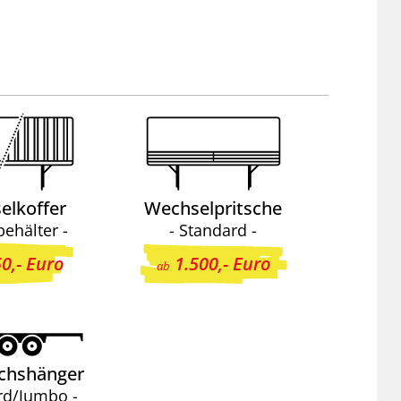
elkoffer
Wechselpritsche
behälter -
- Standard -
0,- Euro
1.500,- Euro
ab
achshänger
rd/Jumbo -