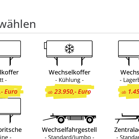
swählen
koffer
Wechselkoffer
Wechs
tt -
- Kühlung -
- Lager
,- Euro
23.950,- Euro
1.45
ab
ab
ritsche
Wechselfahrgestell
Zentral
ine -
- Standard/Jumbo -
- Standa