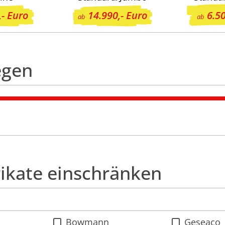
,- Euro
14.990,- Euro
6.50
ab
ab
egen
rikate einschränken
Bowmann
Geseaco