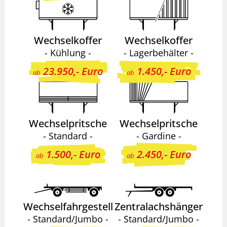
Wechselkoffer
Wechselkoffer
- Kühlung -
- Lagerbehälter -
23.950,- Euro
1.450,- Euro
ab
ab
Wechselpritsche
Wechselpritsche
- Standard -
- Gardine -
1.500,- Euro
2.450,- Euro
ab
ab
Wechselfahrgestell
Zentralachshänger
- Standard/Jumbo -
- Standard/Jumbo -