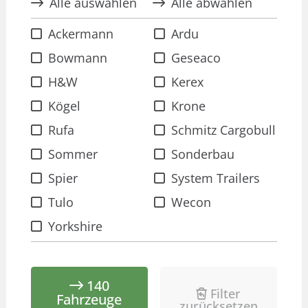
Alle auswählen
Alle abwählen
Ackermann
Ardu
Bowmann
Geseaco
H&W
Kerex
Kögel
Krone
Rufa
Schmitz Cargobull
Sommer
Sonderbau
Spier
System Trailers
Tulo
Wecon
Yorkshire
140
Filter
Fahrzeuge
zurücksetzen