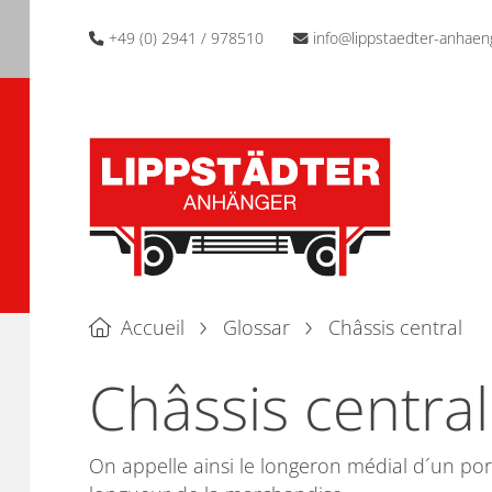
+49 (0) 2941 / 978510
info@lippstaedter-anhaen
Accueil
Glossar
Châssis central
Châssis central
On appelle ainsi le longeron médial d´un port