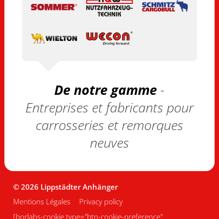
De notre gamme
-
Entreprises et fabricants pour
carrosseries et remorques
neuves
© 2026 Lippstädter Anhänger
Mentions Légales
Privacy policy
[borlabs-cookie type="btn-cookie-preference"