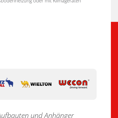
ßbodenheizung oder mit Klimageräten
e Aufbauten und Anhänger