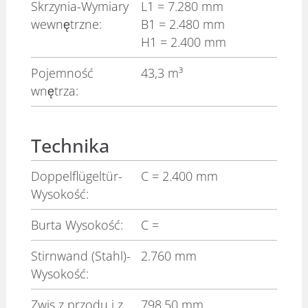
Skrzynia-Wymiary
L1
= 7.280 mm
wewnętrzne:
B1
= 2.480 mm
H1
= 2.400 mm
Pojemność
43,3 m³
wnętrza:
Technika
Doppelflügeltür-
C
= 2.400 mm
Wysokość:
Burta Wysokość:
C
=
Stirnwand (Stahl)-
2.760 mm
Wysokość:
Zwis z przodu i z
798,50 mm