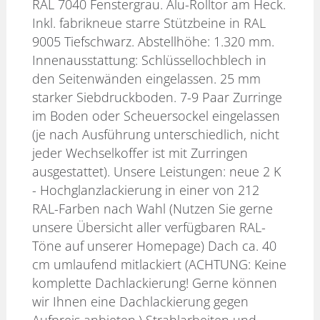
RAL 7040 Fenstergrau. Alu-Rolltor am Heck.
Inkl. fabrikneue starre Stützbeine in RAL
9005 Tiefschwarz. Abstellhöhe: 1.320 mm.
Innenausstattung: Schlüssellochblech in
den Seitenwänden eingelassen. 25 mm
starker Siebdruckboden. 7-9 Paar Zurringe
im Boden oder Scheuersockel eingelassen
(je nach Ausführung unterschiedlich, nicht
jeder Wechselkoffer ist mit Zurringen
ausgestattet). Unsere Leistungen: neue 2 K
- Hochglanzlackierung in einer von 212
RAL-Farben nach Wahl (Nutzen Sie gerne
unsere Übersicht aller verfügbaren RAL-
Töne auf unserer Homepage) Dach ca. 40
cm umlaufend mitlackiert (ACHTUNG: Keine
komplette Dachlackierung! Gerne können
wir Ihnen eine Dachlackierung gegen
Aufpreis anbieten.) Strahlarbeiten und