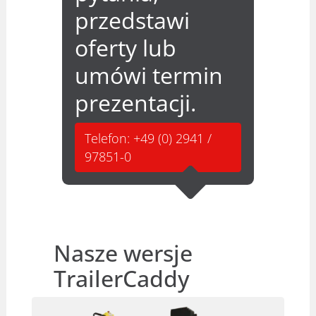
przedstawi
oferty lub
umówi termin
prezentacji.
Telefon: +49 (0) 2941 /
97851-0
Nasze wersje
TrailerCaddy