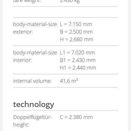
tare weight:
2.430 kg
body-material-size
L
= 7.150 mm
exterior:
B
= 2.500 mm
H
= 2.680 mm
body-material-size
L1
= 7.020 mm
interior:
B1
= 2.430 mm
H1
= 2.440 mm
internal volume:
41,6 m³
technology
Doppelflügeltür-
C
= 2.380 mm
height: