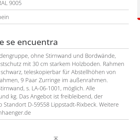
RAL 9005
nein
ue se encuentra
Bodengruppe, ohne Stirnwand und Bordwände,
stschutz mit 30 cm starkem Holzboden. Rahmen
 schwarz, teleskopierbar für Abstellhöhen von
nrahmen, 9 Paar Zurringe im außenrahmen.
irnwand, s. LA-06-1001, möglich. Alle
d kg. Das Angebot ist freibleibend, der
b Standort D-59558 Lippstadt-Rixbeck. Weitere
anhaenger.de