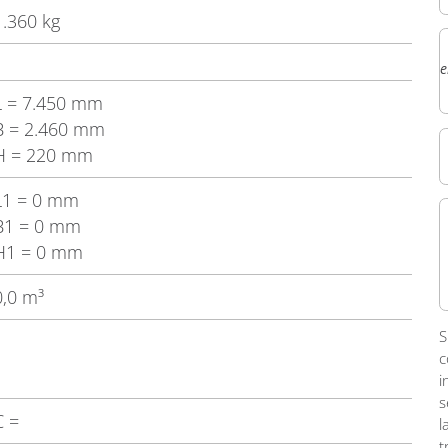
1.360 kg
e
L
= 7.450 mm
B
= 2.460 mm
H
= 220 mm
L1
= 0 mm
B1
= 0 mm
H1
= 0 mm
0,0 m³
S
c
i
s
C
=
l
t