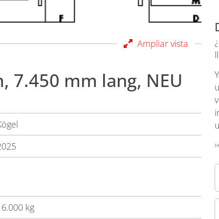
Ampliar vista
l
, 7.450 mm lang, NEU
Y
u
v
i
Kögel
u
›
2025
16.000 kg