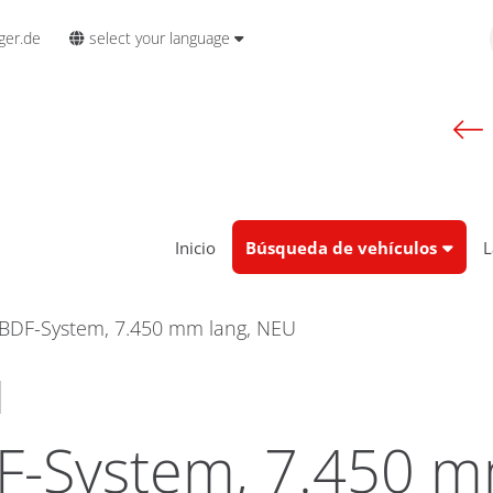
select your language
ger.de
Inicio
Búsqueda de vehículos
L
BDF-System, 7.450 mm lang, NEU
l
F-System, 7.450 m