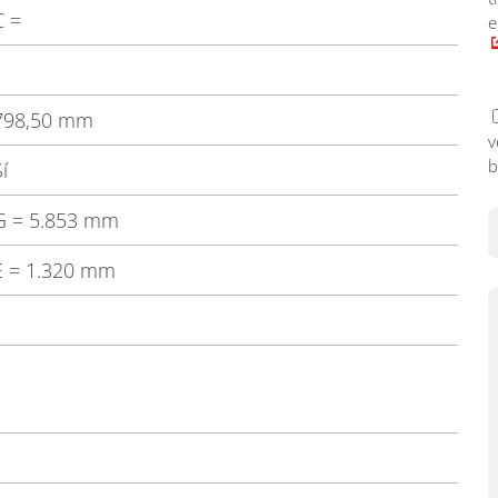
C
=
e
798,50 mm
v
b
í
G
= 5.853 mm
E
= 1.320 mm