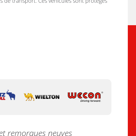
es de transport. Ces véhicules sont protégés
s et remorques neuves