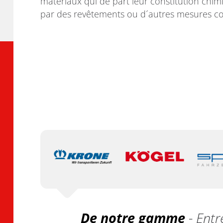
matériaux qui de part leur constitution chimi
par des revêtements ou d´autres mesures con
De notre gamme
- Entr