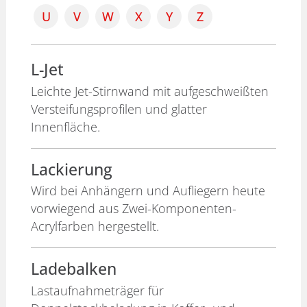
U
V
W
X
Y
Z
L-Jet
Leichte Jet-Stirnwand mit aufgeschweißten
Versteifungsprofilen und glatter
Innenfläche.
Lackierung
Wird bei Anhängern und Aufliegern heute
vorwiegend aus Zwei-Komponenten-
Acrylfarben hergestellt.
Ladebalken
Lastaufnahmeträger für