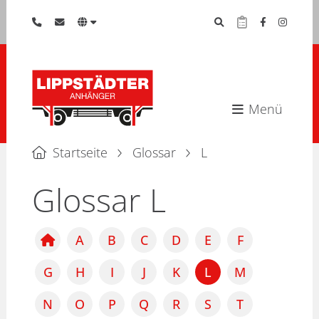
Menü
Startseite
Glossar
L
Glossar L
A
B
C
D
E
F
G
H
I
J
K
L
M
N
O
P
Q
R
S
T